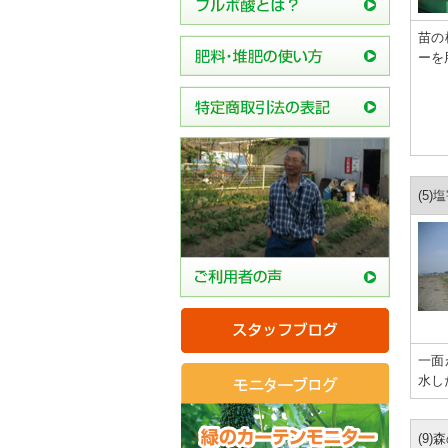
苗の
ーを
(5)
一面
水し
(9