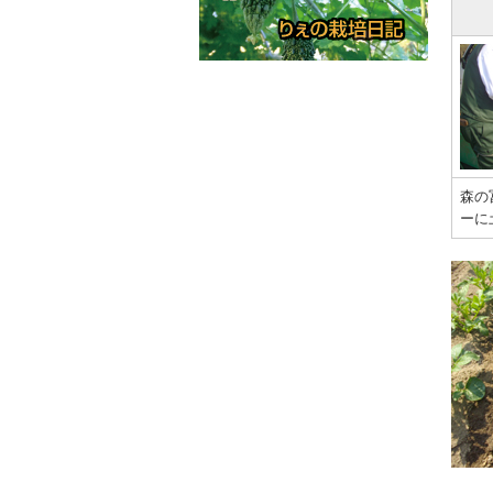
森の
ーに