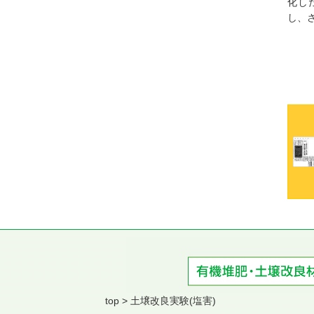
化し
し、
top
土壌改良実験(塩害)