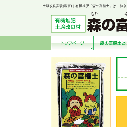
土壌改良実験(塩害)｜有機堆肥「森の富植土」は、神