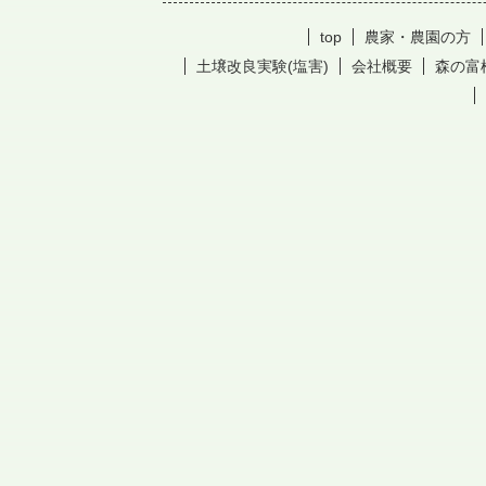
top
農家・農園の方
土壌改良実験(塩害)
会社概要
森の富