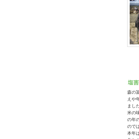
森の
えや
まし
米の
の年
ので
本年