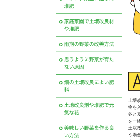
堆肥
家庭菜園で土壌改良材
や堆肥
雨期の野菜の改善方法
思うように野菜が育た
ない原因
畑の土壌改良によい肥
料
土壌
土地改良剤や堆肥で元
物を
気な花
冬と
を一
美味しい野菜を作る良
土壌
う場
い方法